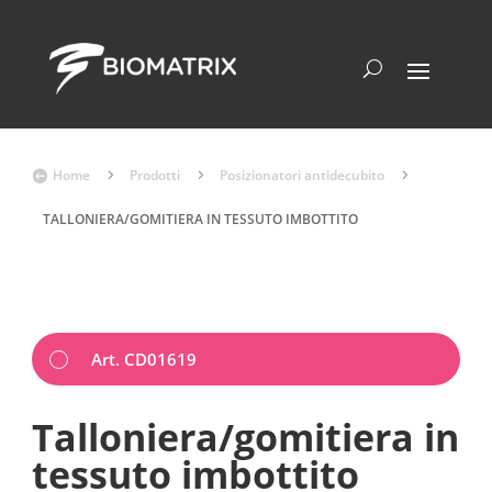
Home
5
Prodotti
5
Posizionatori antidecubito
5

TALLONIERA/GOMITIERA IN TESSUTO IMBOTTITO
Art. CD01619
Talloniera/gomitiera in
tessuto imbottito