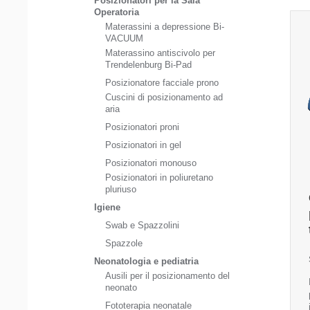
Posizionatori per la Sala
Operatoria
Materassini a depressione Bi-
VACUUM
Materassino antiscivolo per
Trendelenburg Bi-Pad
Posizionatore facciale prono
Cuscini di posizionamento ad
aria
Posizionatori proni
Posizionatori in gel
Posizionatori monouso
Posizionatori in poliuretano
pluriuso
Igiene
Swab e Spazzolini
Spazzole
Neonatologia e pediatria
Ausili per il posizionamento del
neonato
Fototerapia neonatale