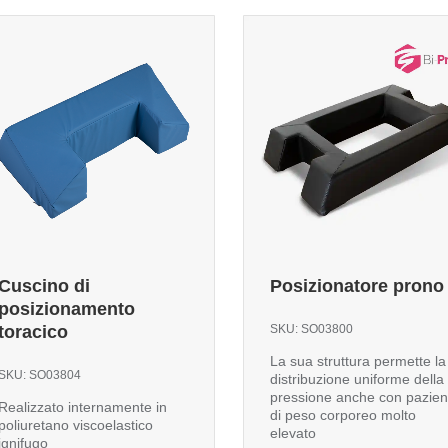
Cuscino di
Posizionatore prono
posizionamento
toracico
SKU:
SO03800
La sua struttura permette la
SKU:
SO03804
distribuzione uniforme della
pressione anche con pazien
Realizzato internamente in
di peso corporeo molto
poliuretano viscoelastico
elevato
ignifugo