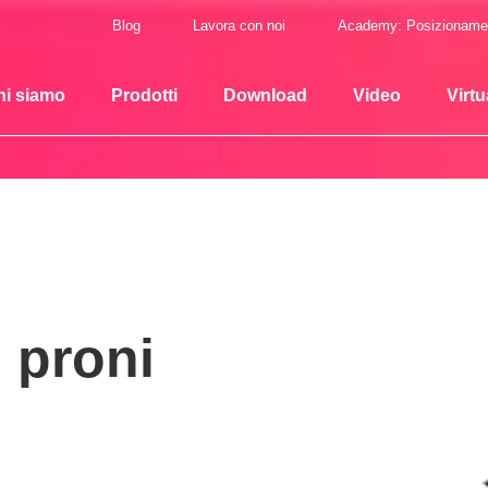
Blog
Lavora con noi
Academy: Posizioname
hi siamo
Prodotti
Download
Video
Virtu
 proni