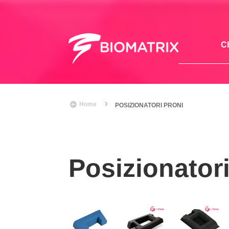
C
5

Home
POSIZIONATORI PRONI
Posizionatori