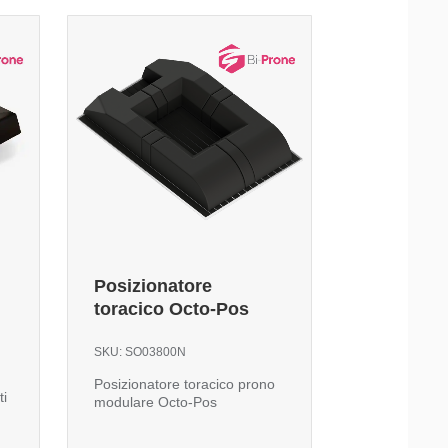
Posizionatore
toracico Octo-Pos
SKU:
SO03800N
Posizionatore toracico prono
ti
modulare Octo-Pos