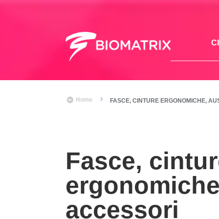
C
5

Home
FASCE, CINTURE ERGONOMICHE, AUS
Fasce, cintu
ergonomiche,
accessori