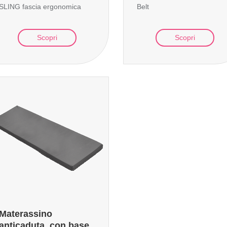
SLING fascia ergonomica
Belt
Scopri
Scopri
Materassino
anticaduta, con base