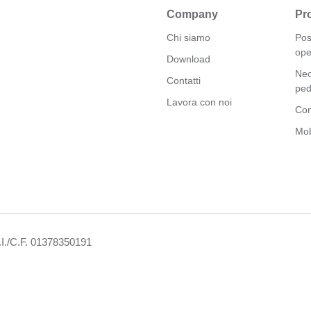
Company
Pro
Chi siamo
Pos
ope
Download
Neo
Contatti
ped
Lavora con noi
Con
Mob
.I./C.F. 01378350191