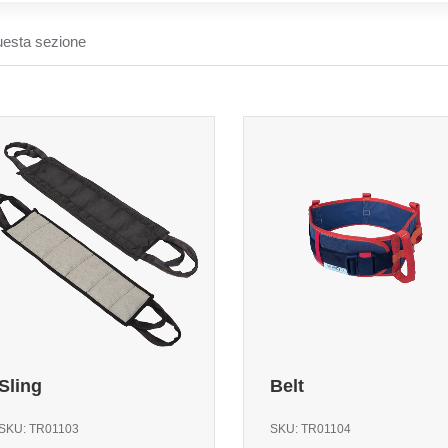
uesta sezione
Sling
Belt
SKU:
TR01103
SKU:
TR01104