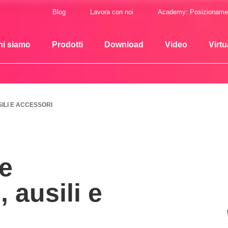
Blog
Lavora con noi
Academy: Posizioname
hi siamo
Prodotti
Download
Video
Virtu
ILI E ACCESSORI
re
 ausili e