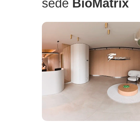
sede
BioMatrix