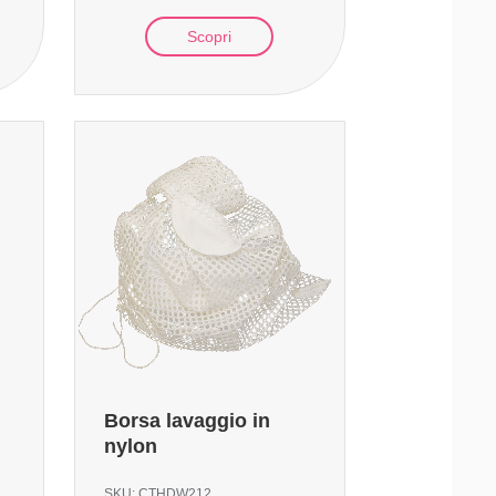
Scopri
Borsa lavaggio in
nylon
SKU:
CTHDW212