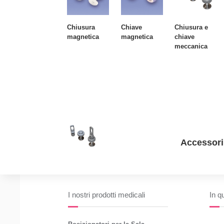
Chiusura
Chiave
Chiusura e
magnetica
magnetica
chiave
meccanica
Accessori
I nostri prodotti medicali
In q