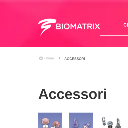
C
5

Home
ACCESSORI
Accessori