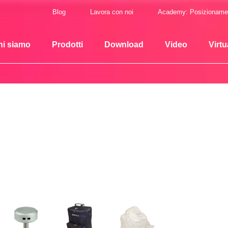
Blog
Lavora con noi
Academy: Posizioname
hi siamo
Prodotti
Download
Video
Virtu