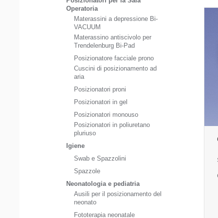
Posizionatori per la Sala
Operatoria
Materassini a depressione Bi-
VACUUM
Materassino antiscivolo per
Trendelenburg Bi-Pad
Posizionatore facciale prono
Cuscini di posizionamento ad
aria
Posizionatori proni
Posizionatori in gel
Posizionatori monouso
Posizionatori in poliuretano
pluriuso
Igiene
Swab e Spazzolini
Spazzole
Neonatologia e pediatria
Ausili per il posizionamento del
neonato
Fototerapia neonatale