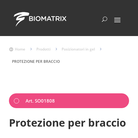
Home
5
Prodotti
5
Posizionatori in gel
5

PROTEZIONE PER BRACCIO
Art. SO01808
Protezione per braccio