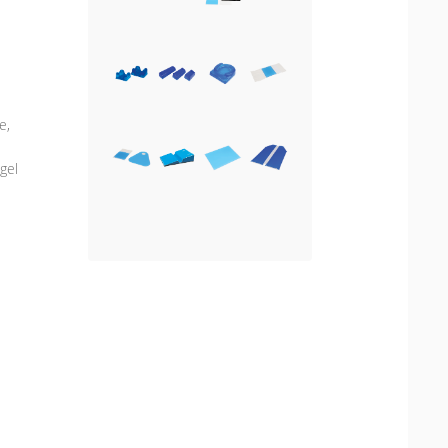
e,
 gel