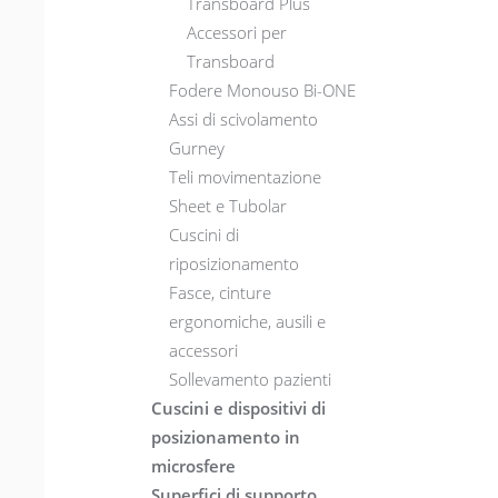
Transboard Plus
Accessori per
Transboard
Fodere Monouso Bi-ONE
Assi di scivolamento
Gurney
Teli movimentazione
Sheet e Tubolar
Cuscini di
riposizionamento
Fasce, cinture
ergonomiche, ausili e
accessori
Sollevamento pazienti
Cuscini e dispositivi di
posizionamento in
microsfere
Superfici di supporto