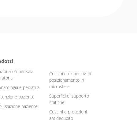
odotti
izionatori per sala
Cuscini e dispositivi di
ratoria
posizionamento in
microsfere
natologia e pediatria
Superfici di supporto
tenzione paziente
statiche
ilizzazione paziente
Cuscini e protezioni
antidecubito