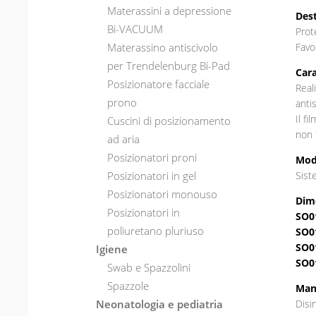
Materassini a depressione
Dest
Bi-VACUUM
Prot
Materassino antiscivolo
Favo
per Trendelenburg Bi-Pad
Cara
Posizionatore facciale
Real
prono
anti
Il f
Cuscini di posizionamento
non 
ad aria
Posizionatori proni
Mod
Posizionatori in gel
Sist
Posizionatori monouso
Dim
Posizionatori in
SO0
poliuretano pluriuso
SO0
SO0
Igiene
SO0
Swab e Spazzolini
Spazzole
Man
Neonatologia e pediatria
Disi