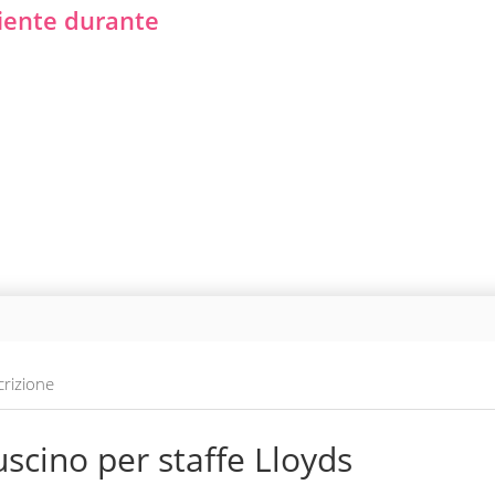
iente durante
rizione
scino per staffe Lloyds