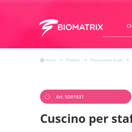
Ch
Home
5
Prodotti
5
Posizionatori in gel
5

Art. SO01831
Cuscino per sta