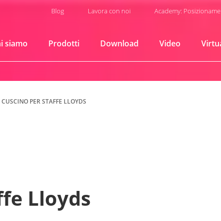
Blog
Lavora con noi
Academy: Posizioname
i siamo
Prodotti
Download
Video
Virtu
CUSCINO PER STAFFE LLOYDS
ffe Lloyds