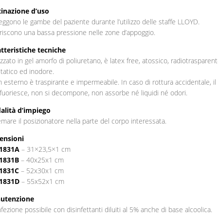
inazione d’uso
eggono le gambe del paziente durante l’utilizzo delle staffe LLOYD.
riscono una bassa pressione nelle zone d’appoggio.
tteristiche tecniche
izzato in gel amorfo di poliuretano, è latex free, atossico, radiotrasparent
statico ed inodore.
ilm esterno è traspirante e impermeabile. In caso di rottura accidentale, il
fuoriesce, non si decompone, non assorbe né liquidi né odori.
alità d’impiego
emare il posizionatore nella parte del corpo interessata.
ensioni
1831A
– 31×23,5×1 cm
1831B
– 40x25x1 cm
1831C
– 52x30x1 cm
1831D
– 55x52x1 cm
utenzione
nfezione possibile con disinfettanti diluiti al 5% anche di base alcoolica.