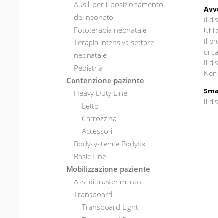
Ausili per il posizionamento
Avve
del neonato
Il di
Fototerapia neonatale
Util
Il p
Terapia intensiva settore
di ca
neonatale
Il d
Pediatria
Non 
Contenzione paziente
Sma
Heavy Duty Line
Il d
Letto
Carrozzina
Accessori
Bodysystem e Bodyfix
Basic Line
Mobilizzazione paziente
Assi di trasferimento
Transboard
Transboard Light