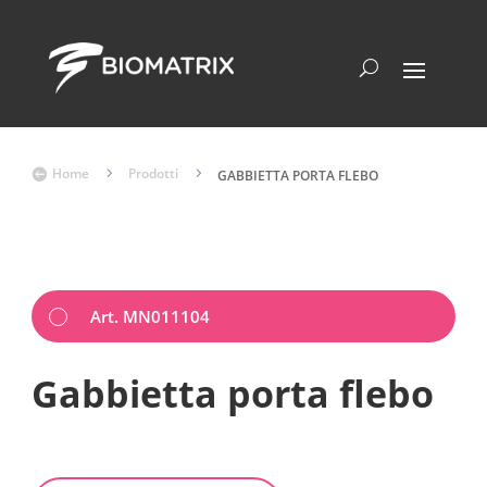
Home
5
Prodotti
5

GABBIETTA PORTA FLEBO
Art. MN011104
Gabbietta porta flebo