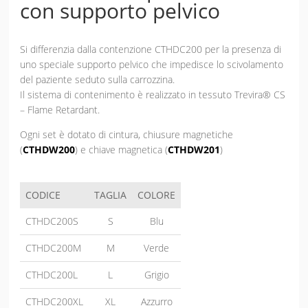
con supporto pelvico
Si differenzia dalla contenzione CTHDC200 per la presenza di
uno speciale supporto pelvico che impedisce lo scivolamento
del paziente seduto sulla carrozzina.
Il sistema di contenimento è realizzato in tessuto Trevira® CS
– Flame Retardant.
Ogni set è dotato di cintura, chiusure magnetiche
(
CTHDW200
) e chiave magnetica (
CTHDW201
)
CODICE
TAGLIA
COLORE
CTHDC200S
S
Blu
CTHDC200M
M
Verde
CTHDC200L
L
Grigio
CTHDC200XL
XL
Azzurro