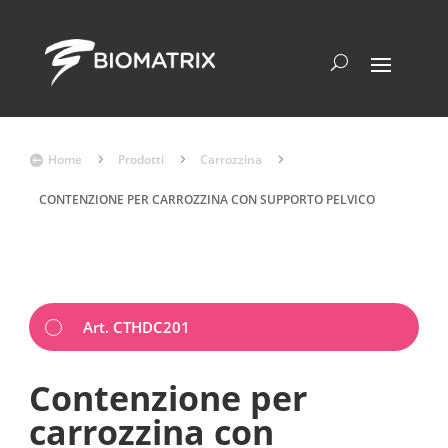
Home
5
Prodotti
5
Carrozzina
5

CONTENZIONE PER CARROZZINA CON SUPPORTO PELVICO
Art. CTHDC201
Contenzione per
carrozzina con