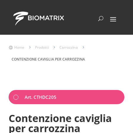
Home
5
Prodotti
5
Carrozzina
5

CONTENZIONE CAVIGLIA PER CARROZZINA
Art. CTHDC205
Contenzione caviglia
per carrozzina