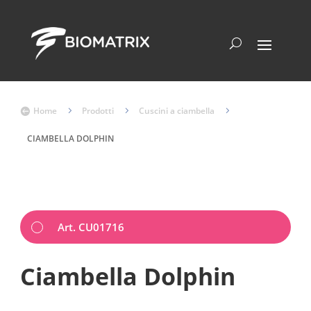
Home
5
Prodotti
5
Cuscini a ciambella
5

CIAMBELLA DOLPHIN
Art. CU01716
Ciambella Dolphin