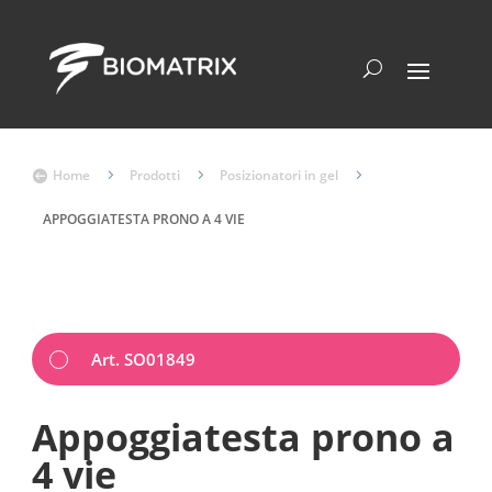
Home
5
Prodotti
5
Posizionatori in gel
5

APPOGGIATESTA PRONO A 4 VIE
Art. SO01849
Appoggiatesta prono a
4 vie