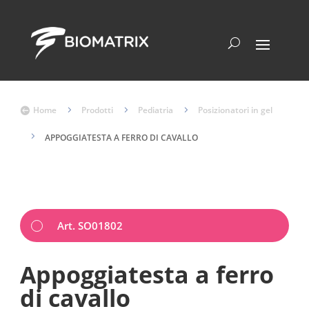
Home
5
Prodotti
5
Pediatria
5
Posizionatori in gel

5
APPOGGIATESTA A FERRO DI CAVALLO
Art. SO01802
Appoggiatesta a ferro
di cavallo