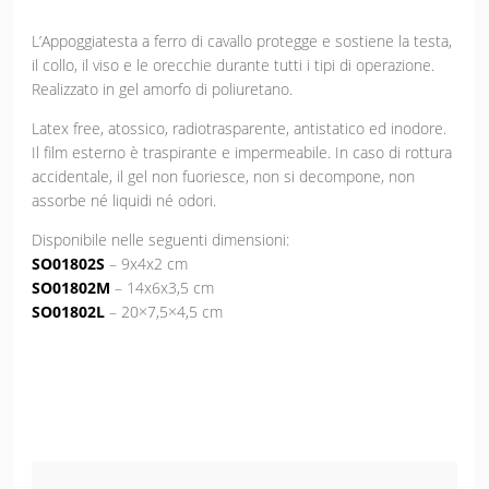
L’Appoggiatesta a ferro di cavallo protegge e sostiene la testa,
il collo, il viso e le orecchie durante tutti i tipi di operazione.
Realizzato in gel amorfo di poliuretano.
Latex free, atossico, radiotrasparente, antistatico ed inodore.
Il film esterno è traspirante e impermeabile. In caso di rottura
accidentale, il gel non fuoriesce, non si decompone, non
assorbe né liquidi né odori.
Disponibile nelle seguenti dimensioni:
SO01802S
– 9x4x2 cm
SO01802M
– 14x6x3,5 cm
SO01802L
– 20×7,5×4,5 cm