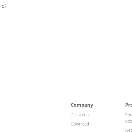
 di
Company
Pr
Chi siamo
Pos
ope
Download
Neo