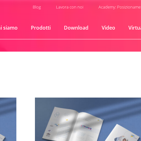
Blog
Lavora con noi
Academy: Posizioname
i siamo
Prodotti
Download
Video
Virtu