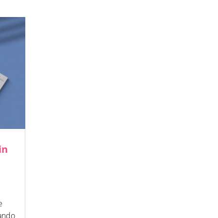
in
e
rando