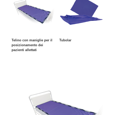
Telino con maniglie per il
Tubolar
posizionamento dei
pazienti allettati