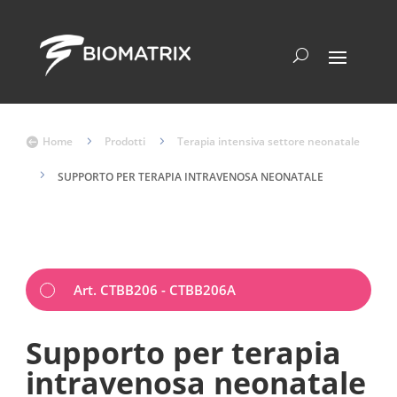
Home
5
Prodotti
5
Terapia intensiva settore neonatale

5
SUPPORTO PER TERAPIA INTRAVENOSA NEONATALE
Art. CTBB206 - CTBB206A
Supporto per terapia
intravenosa neonatale