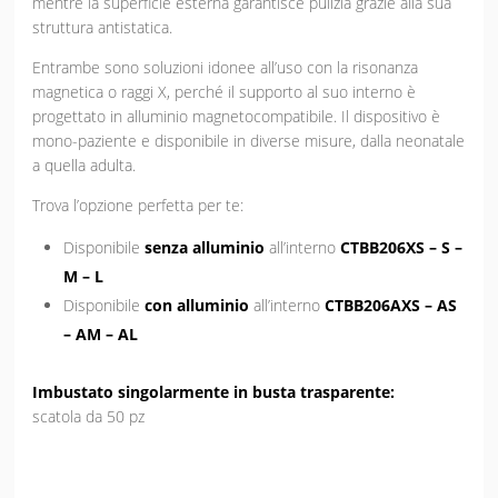
mentre la superficie esterna garantisce pulizia grazie alla sua
struttura antistatica.
Entrambe sono soluzioni idonee all’uso con la risonanza
magnetica o raggi X, perché il supporto al suo interno è
progettato in alluminio magnetocompatibile. Il dispositivo è
mono-paziente e disponibile in diverse misure, dalla neonatale
a quella adulta.
Trova l’opzione perfetta per te:
Disponibile
senza alluminio
all’interno
CTBB206XS – S –
M – L
Disponibile
con alluminio
all’interno
CTBB206AXS – AS
– AM – AL
Imbustato singolarmente in busta trasparente:
scatola da 50 pz