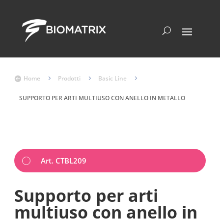
Home
5
Prodotti
5
Basic Line
5

SUPPORTO PER ARTI MULTIUSO CON ANELLO IN METALLO
Art. CTBL209
Supporto per arti
multiuso con anello in