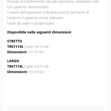
Presidio di trasferimento da sala operatoria, utilizzabile solo
con paziente anestetizzato.
Il lavoro dell’operatore è facilitato poiché permette di
trasferire il paziente senza sollevarlo.
Facile da usare e da igenizzare.
Disponibile nelle seguenti dimensioni
:
STRETTO
TR01114S
Super roll 4 rulli
Dimensioni
: cm 37×62
LARGO
TR01114L
Super roll 5 rulli
Dimensioni:
cm 43×62