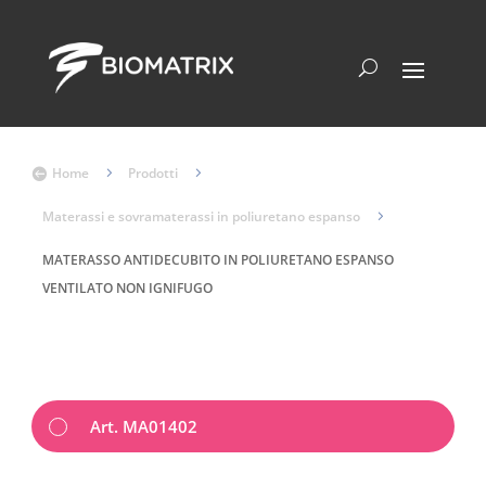
Home
5
Prodotti
5

Materassi e sovramaterassi in poliuretano espanso
5
MATERASSO ANTIDECUBITO IN POLIURETANO ESPANSO
VENTILATO NON IGNIFUGO
Art. MA01402