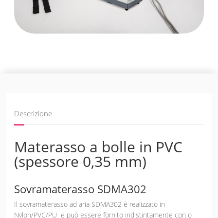
Descrizione
Materasso a bolle in PVC
(spessore 0,35 mm)
Sovramaterasso SDMA302
Il sovramaterasso ad aria SDMA302 è realizzato in
Nylon/PVC/PU e può essere fornito indistintamente con o