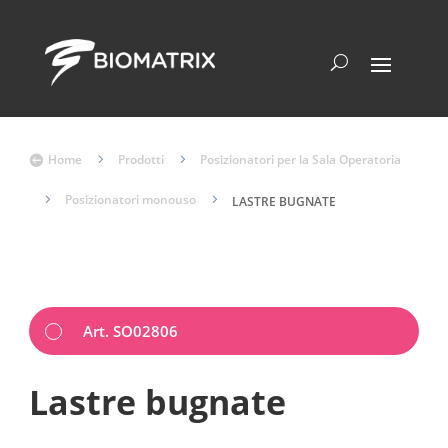
Home
5
Prodotti
5
Posizionatori per la Sala Operatoria

5
Posizionatori monouso
5
LASTRE BUGNATE
Art. SO02806
Lastre bugnate