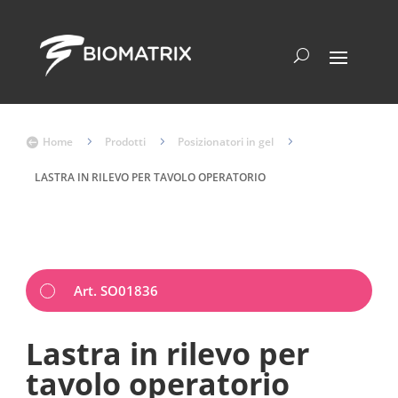
Home
5
Prodotti
5
Posizionatori in gel
5

LASTRA IN RILEVO PER TAVOLO OPERATORIO
Art. SO01836
Lastra in rilevo per
tavolo operatorio