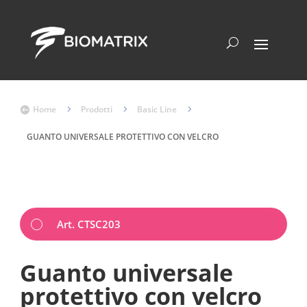
Home
5
Prodotti
5
Basic Line
5

GUANTO UNIVERSALE PROTETTIVO CON VELCRO
Art. CTSC203
Guanto universale
protettivo con velcro