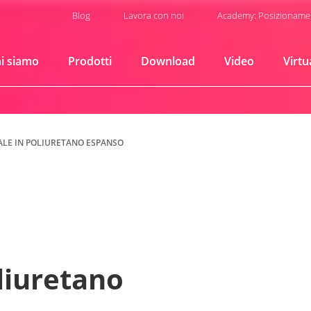
Blog
Lavora con noi
Academy: Posizioname
i siamo
Prodotti
Download
Video
Virtu
LE IN POLIURETANO ESPANSO
liuretano