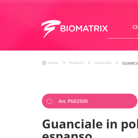
Ch
Home
5
Prodotti
5
Guanciali
5

GUANCIA
Art. PG02500
Guanciale in po
espanso