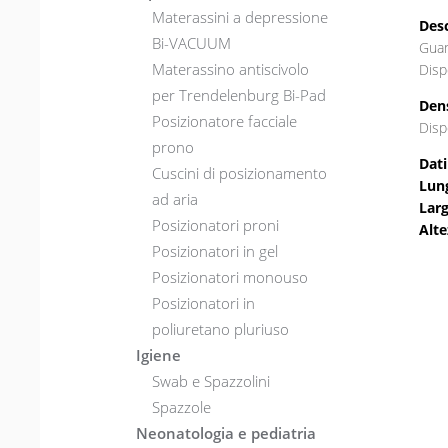
Materassini a depressione
Desc
Bi-VACUUM
Guan
Materassino antiscivolo
Disp
per Trendelenburg Bi-Pad
Den
Posizionatore facciale
Disp
prono
Dati
Cuscini di posizionamento
Lun
ad aria
Lar
Posizionatori proni
Alte
Posizionatori in gel
Posizionatori monouso
Posizionatori in
poliuretano pluriuso
Igiene
Swab e Spazzolini
Spazzole
Neonatologia e pediatria