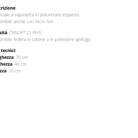
rizione
ciale a saponetta in poliuretano espanso.
onibile anche con micro fori.
sità
: ORSOFT 21 FP/S
onibile federa in cotone o in poliestere ignifugo.
 tecnici:
ghezza
: 70 cm
ghezza
: 40 cm
zza
: 10 cm