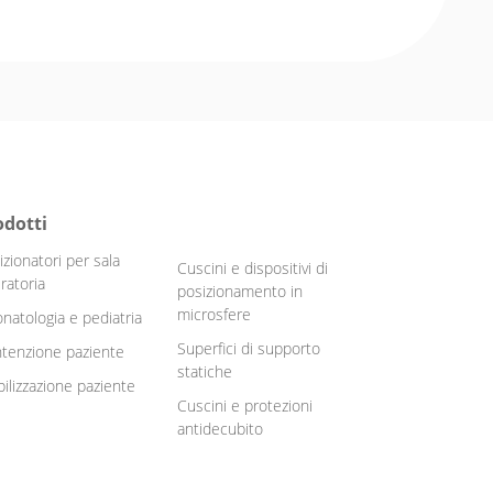
odotti
izionatori per sala
Cuscini e dispositivi di
ratoria
posizionamento in
microsfere
natologia e pediatria
Superfici di supporto
tenzione paziente
statiche
ilizzazione paziente
Cuscini e protezioni
antidecubito