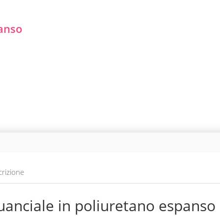
panso
rizione
uanciale in poliuretano espanso