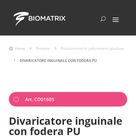
Home
5
Prodotti
5
Posizionatori in poliuretano pluriuso

5
DIVARICATORE INGUINALE CON FODERA PU
Art. CD01605
Divaricatore inguinale
con fodera PU