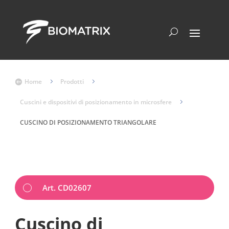
Home
5
Prodotti
5

Cuscini e dispositivi di posizionamento in microsfere
5
CUSCINO DI POSIZIONAMENTO TRIANGOLARE
Art. CD02607
Cuscino di