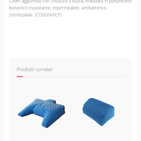
Cover aggiuntiva con chiusura a busta, realizzata in poliuretano
bielastico traspirante, impermeabile, antibatterico,
sterilizzabile. (CD026XXCP)
Prodotti correlati