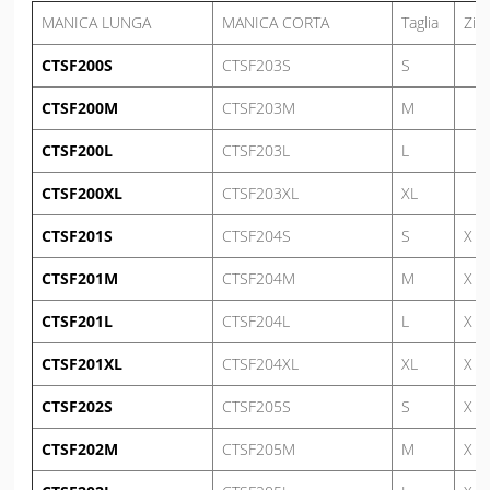
MANICA LUNGA
MANICA CORTA
Taglia
Zip
CTSF200S
CTSF203S
S
CTSF200M
CTSF203M
M
CTSF200L
CTSF203L
L
CTSF200XL
CTSF203XL
XL
CTSF201S
CTSF204S
S
X
CTSF201M
CTSF204M
M
X
CTSF201L
CTSF204L
L
X
CTSF201XL
CTSF204XL
XL
X
CTSF202S
CTSF205S
S
X
CTSF202M
CTSF205M
M
X