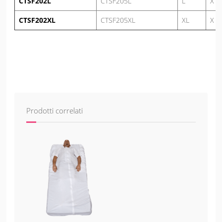
CTSF202L
CTSF205L
L
X
CTSF202XL
CTSF205XL
XL
X
Prodotti correlati