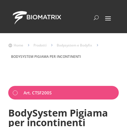
Home
5
Prodotti
5
Bodysystem e Bodyfix
5

BODYSYSTEM PIGIAMA PER INCONTINENTI
Art. CTSF200S
BodySystem Pigiama
per incontinenti