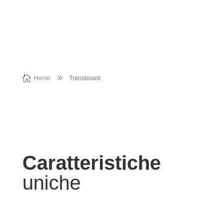
Caratteristiche
Modelli
Trasferimento
Cover Monouso

9
Home
Transboard
Caratteristiche
uniche