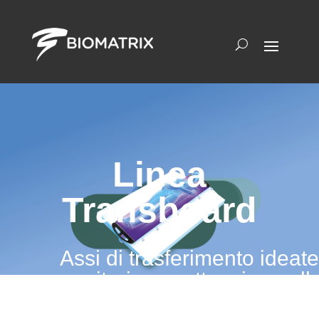
Linea
Transboard
Assi di trasferimento ideate
sanitari, con attenzione al