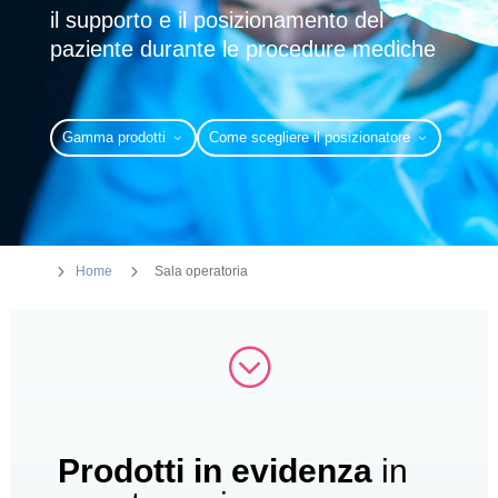
il supporto e il posizionamento del
paziente durante le procedure mediche
Gamma prodotti
Come scegliere il posizionatore
5
5
Home
Sala operatoria
;
Prodotti in evidenza
in