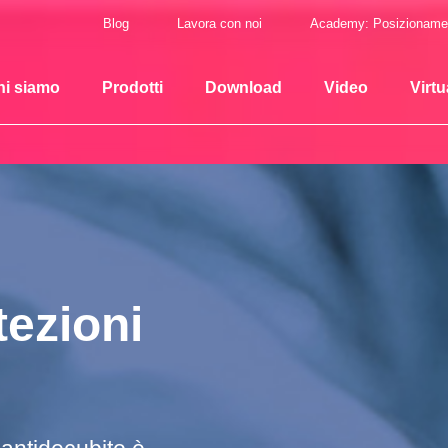
Blog
Lavora con noi
Academy: Posizioname
hi siamo
Prodotti
Download
Video
Virtu
tezioni