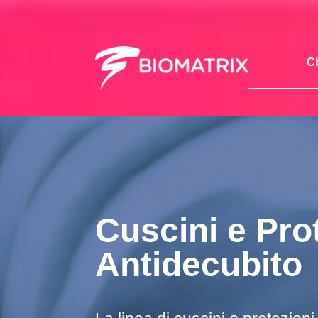
C
Cuscini e Pro
Antidecubito