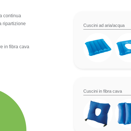
na continua
 ripartizione
Cuscini ad aria/acqua
e in fibra cava
Cuscini in fibra cava