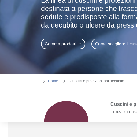
La linea di cuscini e protezioni
destinata a persone che trasc
sedute e predisposte alla form
da decubito o ulcere da pressi
Gamma prodotti
Come scegliere il cus
5
5
Home
Cuscini e protezioni antidecubito
Cuscini e p
Linea di cus